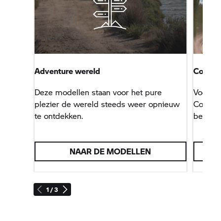
Adventure wereld
Connec
Deze modellen staan voor het pure
Voor ie
plezier de wereld steeds weer opnieuw
Connect
te ontdekken.
bestem
NAAR DE MODELLEN
1 / 3