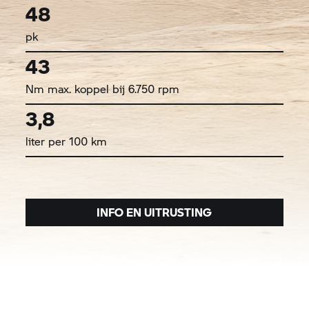
48
pk
43
Nm max. koppel bij 6.750 rpm
3,8
liter per 100 km
INFO EN UITRUSTING