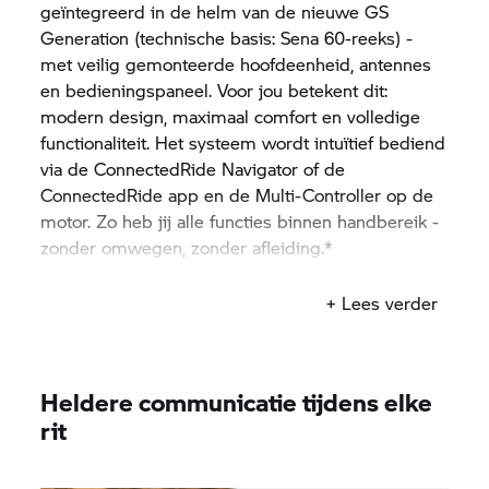
geïntegreerd in de helm van de nieuwe GS
Generation (technische basis: Sena 60-reeks) -
met veilig gemonteerde hoofdeenheid, antennes
en bedieningspaneel. Voor jou betekent dit:
modern design, maximaal comfort en volledige
functionaliteit. Het systeem wordt intuïtief bediend
via de ConnectedRide Navigator of de
ConnectedRide app en de Multi-Controller op de
motor. Zo heb jij alle functies binnen handbereik -
zonder omwegen, zonder afleiding.*
* Het ConnectedRide COM P1 GS communicatiesysteem van
+ Lees verder
BMW Motorrad
komt volgens planning beschikbaar in het vierde
kwartaal van 2025.
Heldere communicatie tijdens elke
rit