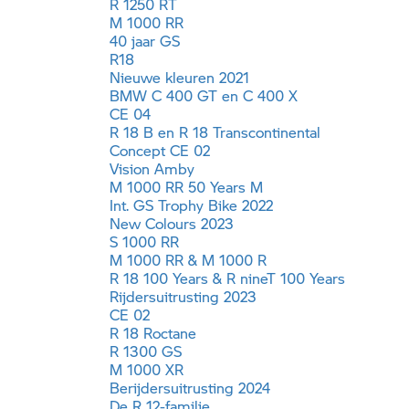
R 1250 RT
M 1000 RR
40 jaar GS
R18
Nieuwe kleuren 2021
BMW
C 400 GT
en
C 400 X
CE 04
R 18 B en R 18 Transcontinental
Concept CE 02
Vision Amby
M 1000 RR
50 Years M
Int.
GS Trophy
Bike 2022
New Colours 2023
S 1000 RR
M 1000 RR
& M 1000 R
R 18 100 Years &
R nineT
100 Years
Rijdersuitrusting 2023
CE 02
R 18 Roctane
R 1300 GS
M 1000 XR
Berijdersuitrusting 2024
De R 12-familie