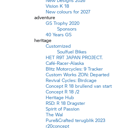
New Designs 2026
Vision K 18
New colours for 2027
adventure
GS Trophy
2020
Sponsors
40 Years GS
heritage
Customized
Soulfuel Bikes
HET R9T JAPAN PROJECT.
Café-Racer-Alaska
Blitz Motorcycles: 9 Tracker
Custom Works ZON: Departed
Revival Cycles: Birdcage
Concept R 18 brullend van start
Concept R 18 /2
Heritage Hub
RSD: R 18 Dragster
Spirit of Passion
The Wal
Pure&Crafted terugblik 2023
r20concept