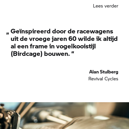
gast bij Revival Cycles. De meester op het gebied
Lees verder
van metaalverwerking werkt de door Alan
ontworpen motorafdekkingen van natuurlijk
geslepen aluminium af – deze benadrukken de
rondingen en de ovale vorm van de motor.
„
Geïnspireerd door de racewagens
uit de vroege jaren 60 wilde ik altijd
al een frame in vogelkooistijl
(Birdcage) bouwen. “
Alan Stulberg
Revival Cycles