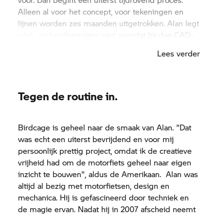
Alleen al voor het concept, voor tekeningen en
lijnen worden zes maanden uitgetrokken. Alan legt
wiel- en bandenmaten vast, voordat hij dan CAD-
tekeningen voor geometrie en techniek maakt. En
Lees verder
uiteindelijk ontstaan er modellen om de
esthetische, fysieke en functionele kenmerken te
controleren.
Tegen de routine in.
Birdcage is geheel naar de smaak van Alan. "Dat
was echt een uiterst bevrijdend en voor mij
persoonlijk prettig project, omdat ik de creatieve
vrijheid had om de motorfiets geheel naar eigen
inzicht te bouwen", aldus de Amerikaan. Alan was
altijd al bezig met motorfietsen, design en
mechanica. Hij is gefascineerd door techniek en
de magie ervan. Nadat hij in 2007 afscheid neemt