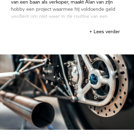
van een baan als verkoper, maakt Alan van zijn
hobby een project waarmee hij voldoende geld
verdient om niet weer in de routine van een
negen-tot-vijf baan te vervallen. "Ik bleef maar
bezig om elk mechanisch ding dat ik had of
+ Lees verder
waaraan ik werkte te wijzigen en aan te passen."
Wat hij ook aanpakt: het ontwikkelt zich altijd tot
een revival. En nu heeft Alan de custom bike
Birdcage tot leven gewekt.