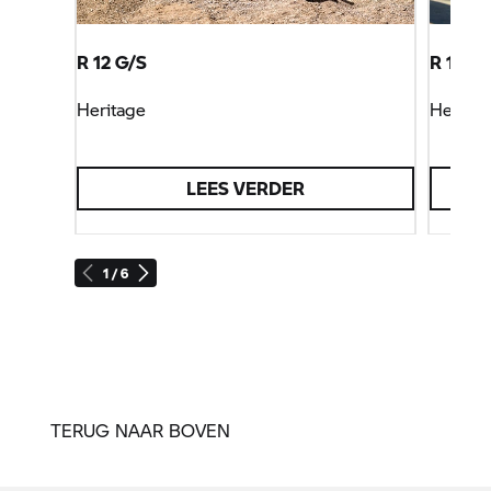
R 12 G/S
R 12 S
Heritage
Heritag
LEES VERDER
1 / 6
TERUG NAAR BOVEN