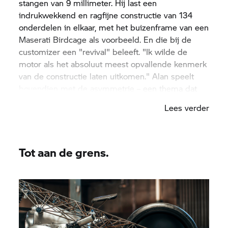
stangen van 9 millimeter. Hij last een
indrukwekkend en ragfijne constructie van 134
onderdelen in elkaar, met het buizenframe van een
Maserati Birdcage als voorbeeld. En die bij de
customizer een "revival" beleeft. "Ik wilde de
motor als het absoluut meest opvallende kenmerk
van de constructie laten uitkomen." Alan speelt
bovendien met de asymmetrie – een thema dat
als rode draad door het frame en de motor loopt:
Lees verder
de verplaatste cilinders, de aandrijflijn aan de
rechterkant van de motorfiets en andere
asymmetrisch gemonteerde componenten.
Tot aan de grens.