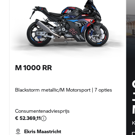
M 1000 RR
Blackstorm metallic/M Motorsport
| 7 opties
Consumentenadviesprijs
€ 52.369,11
K
Ekris Maastricht