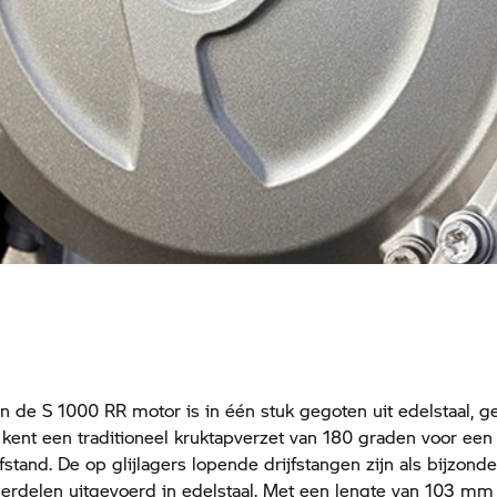
an de
S 1000 RR
motor is in één stuk gegoten uit edelstaal, g
n kent een traditioneel kruktapverzet van 180 graden voor een
stand. De op glijlagers lopende drijfstangen zijn als bijzonder
erdelen uitgevoerd in edelstaal. Met een lengte van 103 m