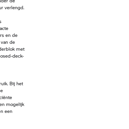
nder de
r verlengd.
s
acte
ers en de
t van de
nderblok met
losed-deck-
ik. Bij het
le
ciënte
len mogelijk
en een