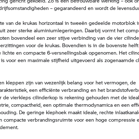
ing gericht gekoeld. Zo is een betrouwbare werking – ook o
drijfsomstandigheden – gegarandeerd en wordt de levensduu
te van de krukas horizontaal in tweeën gedeelde motorblok i
uit zeer sterke aluminiumlegeringen. Daarbij vormt het comp
oten bovendeel een zeer stijve verbinding van de vier cilind
erzittingen voor de krukas. Bovendien is in de bovenste helf
e lichte en compacte 6-versnellingsbak opgenomen. Het cili
is voor een maximale stijfheid uitgevoerd als zogenaamde c
en kleppen zijn van wezenlijk belang voor het vermogen, de
akteristiek, een efficiënte verbranding en het brandstofverbru
 de vierkleps cilinderkop is rekening gehouden met de idea
trie, compactheid, een optimale thermodynamica en een effi
uding. De geringe klephoek maakt ideale, rechte inlaatkana
n compacte verbrandingsruimte voor een hoge compressie 
ndement.