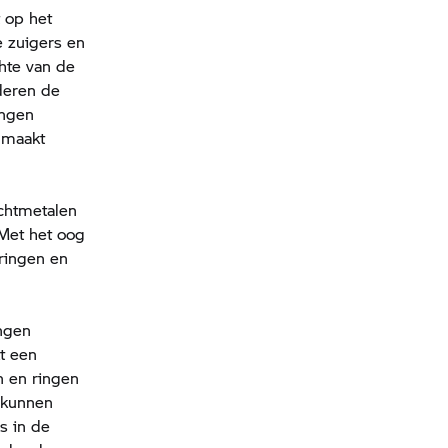
 op het
e zuigers en
chte van de
deren de
angen
 maakt
ichtmetalen
Met het oog
ringen en
ngen
t een
 en ringen
 kunnen
s in de