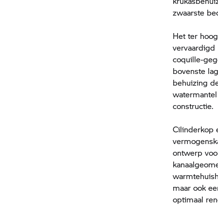
krukasbehuiz
zwaarste be
Het ter hoog
vervaardigd 
coquille-geg
bovenste lag
behuizing d
watermantel 
constructie.
Cilinderkop 
vermogenskar
ontwerp voor
kanaalgeome
warmtehuisho
maar ook ee
optimaal re