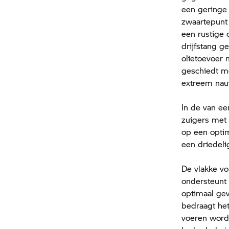
een geringe
zwaartepunt 
een rustige 
drijfstang g
olietoevoer 
geschiedt me
extreem nau
In de van ee
zuigers met
op een optim
een driedeli
De vlakke v
ondersteunt
optimaal ge
bedraagt he
voeren worde