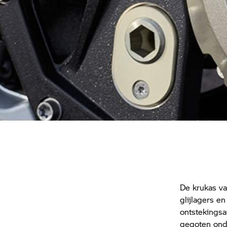
De krukas v
glijlagers e
ontstekingsaf
gegoten ond