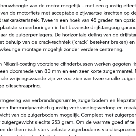
 bouwhoogte van de motor mogelijk – met een gunstig effect
van de motorfiets met acceptabele zijwaartse krachten op d
draaikarakteristiek. Twee in een hoek van 45 graden ten opzi
eplaatste smeerboringen in het bovenste drijfstangoog garan
naar de zuigerpenlagers. De horizontale deling van de drijfst
t behulp van de crack-techniek (“crack” betekent breken) en
wkeurige montage mogelijk zonder verdere centrering.
n Nikasil-coating voorziene cilinderbussen werken gegoten l
 een doorsnede van 80 mm en een zeer korte zuigermantel. 
ale wrijvingswaarde zijn ze voorzien van twee smalle zuiger
ge olieschraapring.
ormgeving van verbrandingsruimte, zuigerbodem en klepzitti
 een thermodynamisch gunstig verbrandingsverloop en maak
wicht van de zuigerbodem mogelijk. Compleet met zuigerpen
t zuigergewicht slechts 253 gram. Om de warmte goed af te
n de thermisch sterk belaste zuigerbodems via oliesproeier