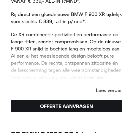
VANAF € 339,- ALL-IN P/MND*.
Rij direct een gloednieuwe BMW F 900 XR tijdelijk
voor slechts € 339,- all-in p/mnd*.
De XR combineert sportiviteit en performance op
lange ritten, zonder compromissen. Op de nieuwe
F 900 XR snijd je bochten lang en moeiteloos aan.
Alleen al het meeslepende design belooft pure
performance. De rechte, ontspannen zitpositie én
de bescherming tegen alle weersomstandigheden
tonen vooral één ding aan: dat er maar één
iemand beslist wanneer de rit voorbij is: jij.
Lees verder
OFFERTE AANVRAGEN