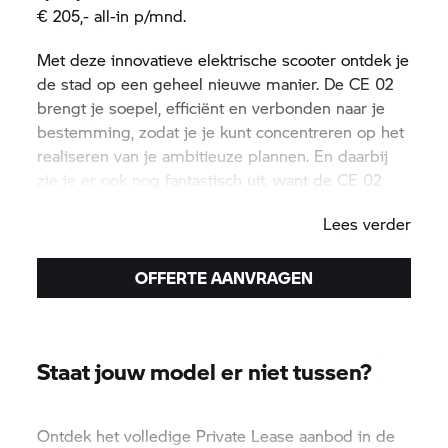
€ 205,- all-in p/mnd.
Met deze innovatieve elektrische scooter ontdek je
de stad op een geheel nieuwe manier. De CE 02
brengt je soepel, efficiënt en verbonden naar je
bestemming, zodat je je kunt concentreren op het
realiseren van je ambitieuze plannen. En daarbij
zie je er ook nog fantastisch uit, want de CE 02
combineert toonaangevend design met
Lees verder
geavanceerde technologie.
Stap op en ervaar hoe deze elektrische scooter
OFFERTE AANVRAGEN
jouw stedelijke mobiliteit transformeert. Laat je
inspireren en ga op ontdekkingsreis door de stad,
terwijl je #PluggedToLife bent met de BMW CE
Staat jouw model er niet tussen?
02.
Ontdek het volledige Private Lease aanbod in de