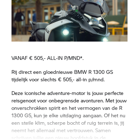
VANAF € 505,- ALL-IN P/MND*.
Rij direct een gloednieuwe BMW R 1300 GS
tijdelijk voor slechts € 505,- all-in p/mnd.
Deze iconische adventure-motor is jouw perfecte
reisgenoot voor onbegrensde avonturen. Met jouw
onverschrokken spirit en het vermogen van de R
1300 GS, kun je elke uitdaging aangaan. Of het nu
een steile klim, scherpe bocht of ruig terrein is, jij
neemt het allemaal met vertrouwen. Samen
schrijven jullie een nieuw hoofdstuk in de