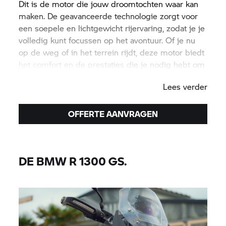
Dit is de motor die jouw droomtochten waar kan
maken. De geavanceerde technologie zorgt voor
een soepele en lichtgewicht rijervaring, zodat je je
volledig kunt focussen op het avontuur. Of je nu
op de weg of in het terrein rijdt, deze motor biedt
het comfort en de prestaties die je nodig hebt om
elke bestemming te bereiken. Laat je dromen
Lees verder
eindelijk uitkomen met de R 1300 GS Adventure.
OFFERTE AANVRAGEN
DE BMW R 1300 GS.