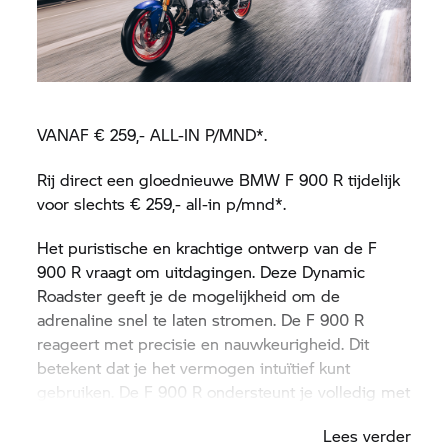
VANAF € 259,- ALL-IN P/MND*.
Rij direct een gloednieuwe BMW F 900 R tijdelijk
voor slechts € 259,- all-in p/mnd*.
Het puristische en krachtige ontwerp van de F
900 R vraagt om uitdagingen. Deze Dynamic
Roadster geeft je de mogelijkheid om de
adrenaline snel te laten stromen. De F 900 R
reageert met precisie en nauwkeurigheid. Dit
betekent dat je het vermogen intuïtief kunt
gebruiken. De F 900 R ondersteunt je volledig met
zijn verlichtingstechnologie, connectiviteit en
Lees verder
veiligheid.