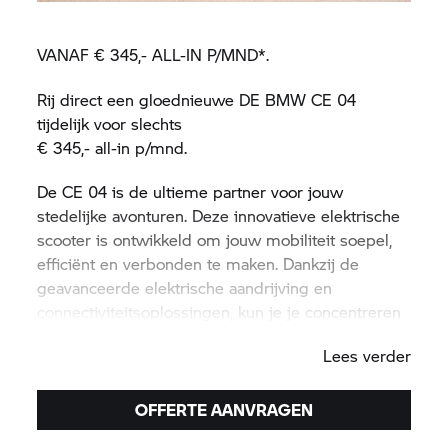
VANAF € 345,- ALL-IN P/MND*.
Rij direct een gloednieuwe DE BMW CE 04
tijdelijk voor slechts
€ 345,- all-in p/mnd.
De CE 04 is de ultieme partner voor jouw
stedelijke avonturen. Deze innovatieve elektrische
scooter is ontwikkeld om jouw mobiliteit soepel,
efficiënt en verbonden te maken. Dankzij de
geavanceerde elektrische aandrijving en
connectiviteitsoplossingen, kun je je concentreren
op nieuwe kansen en ideeën. Of je nu naar je
Lees verder
werk, afspraak of inspiratie rijdt, de CE 04 brengt
je overal emissievrij. Ervaar hoe deze
motorscooter jouw leven #PluggedToLife brengt
OFFERTE AANVRAGEN
en ontdek de toekomst van stedelijke mobiliteit.