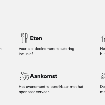
Eten
n
Voor alle deelnemers is catering
He
inclusief.
bu
Aankomst
Het evenement is bereikbaar met het
De
openbaar vervoer.
me