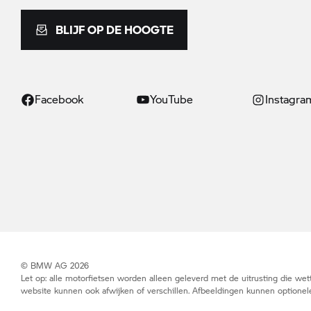
BLIJF OP DE HOOGTE
Facebook
YouTube
Instagra
© BMW AG 2026
Let op: alle motorfietsen worden alleen geleverd met de uitrusting die wett
website kunnen ook afwijken of verschillen. Afbeeldingen kunnen optionele