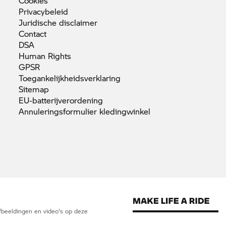
Cookies
Privacybeleid
Juridische
disclaimer
Contact
DSA
Human
Rights
GPSR
Toegankelijkheidsverklaring
Sitemap
EU-batterijverordening
Annuleringsformulier
kledingwinkel
 afbeeldingen en video's op deze