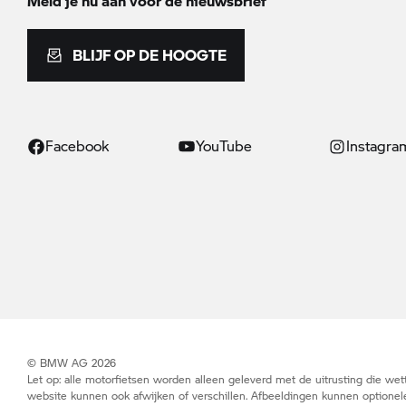
Meld je nu aan voor de nieuwsbrief
BLIJF OP DE HOOGTE
Facebook
YouTube
Instagra
© BMW AG 2026
Let op: alle motorfietsen worden alleen geleverd met de uitrusting die wett
website kunnen ook afwijken of verschillen. Afbeeldingen kunnen optionele