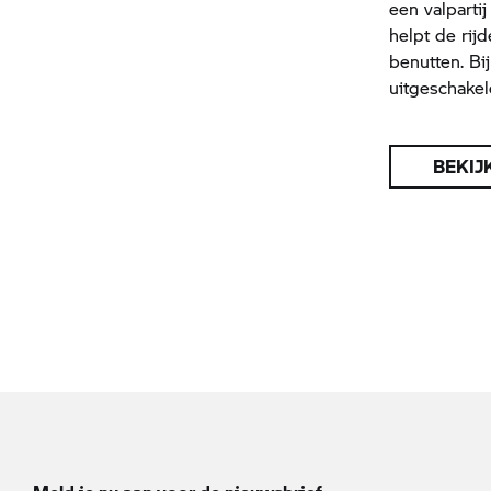
een valparti
helpt de rij
benutten. Bij
uitgeschake
BEKIJ