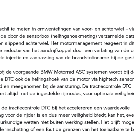
schil te meten in omwentelingen van voor- en achterwiel – v
 de door de sensorbox (hellingshoekmeting) verzamelde data
n slippend achterwiel. Het motormanagement reageert in di
 reductie van het aandrijfkoppel door een verlating van de o
de injectie en aanpassing van de brandstofinname bij de gas
bij de voorgaande
BMW Motorrad
ASC systemen wordt bij d
ole DTC ook de hellingshoek van de motor via hightech senso
d en meegenomen bij de aansturing. De tractiecontrole DTC
rt altijd met de ingestelde rijmodus, voor optimale veilighei
de tractiecontrole DTC bij het accelereren een waardevolle
g voor de rijder is en dus meer veiligheid biedt, kan het, eve
urkundige wetten niet buiten werking stellen. Het blijft mog
e inschatting of een fout de grenzen van het toelaatbare te b