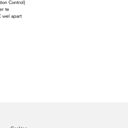
tion Control)
er te
C wel apart