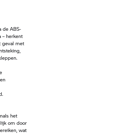
ia de ABS-
 – herkent
t geval met
ntsteking,
kleppen.
e
ren
d.
nals het
elijk om door
ereiken, wat