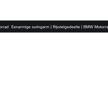
rrad
Eenarmige swingarm | Rijwielgedeelte |
BMW Motorr