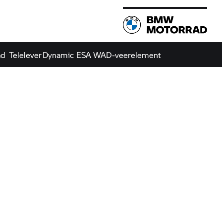
ad
Telelever
Dynamic ESA
WAD-veerelement