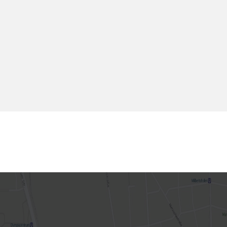
 jou en BMW AG gesloten. BMW AG is niet
erne websites van derden.