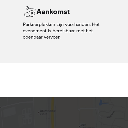
Externe hyperlink. Er wordt geen overeenkomst tussen
Aankomst
Opslaan in de agenda
verantwoordelijk of aansprakelijk voor de inhoud van ext
Parkeerplekken zijn voorhanden. Het
Opslaan in de agenda
evenement is bereikbaar met het
openbaar vervoer.