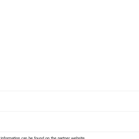
OOSTLAND MOTORRAD ROADSHOW 20
 information can be found on the partner website.