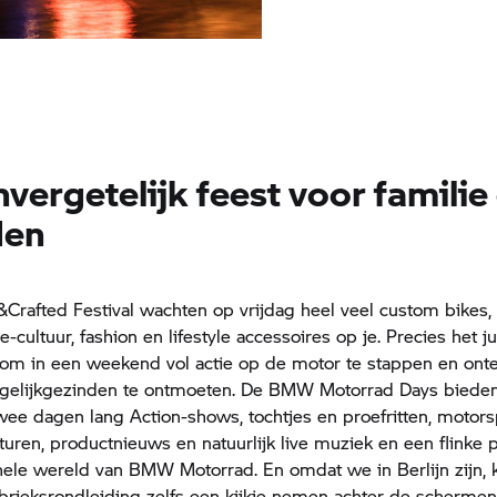
vergetelijk feest voor familie
den
Crafted Festival wachten op vrijdag heel veel custom bikes, 
cultuur, fashion en lifestyle accessoires op je. Precies het ju
m in een weekend vol actie op de motor te stappen en onte
 gelijkgezinden te ontmoeten. De
BMW Motorrad
Days bieden
twee dagen lang Action-shows, tochtjes en proefritten, motors
turen, productnieuws en natuurlijk live muziek en een flinke p
hele wereld van
BMW Motorrad.
En omdat we in Berlijn zijn, k
rieksrondleiding zelfs een kijkje nemen achter de schermen