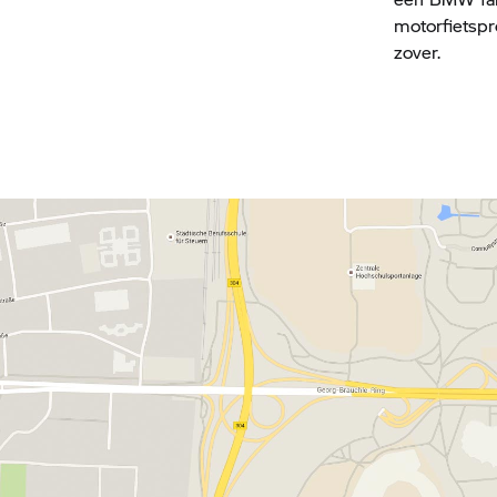
motorfietspr
zover.