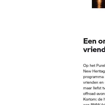
Een on
vrien
Op het Pure&
New Heritage-
programma o
vrienden en
maar liefst 
offroad-avon
Kortom: de 
een BMW fab