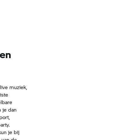
 en
live muziek,
iste
lbare
 je dan
port,
arty.
un je bij
 van de