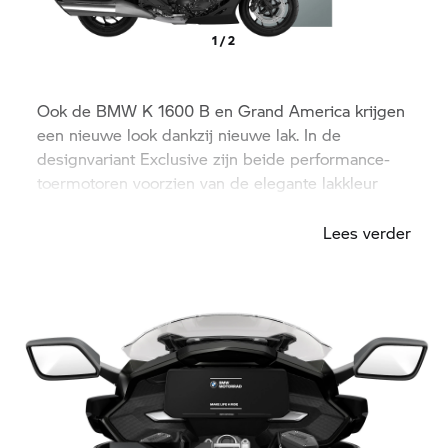
1 / 2
Ook de BMW
K 1600 B
en Grand America krijgen
een nieuwe look dankzij nieuwe lak. In de
designvariant Exclusive zijn beide performance-
toermotoren voorzien van de elegante lakkleur
Mineralgrey metallic matt.
Lees verder