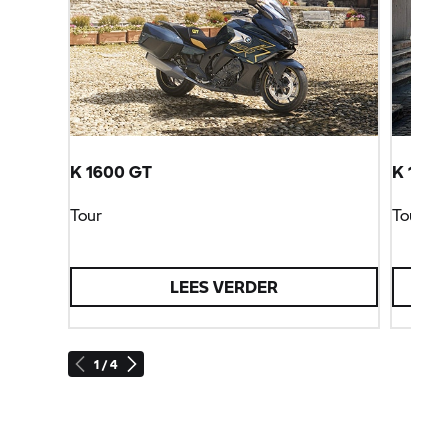
K 1600 GT
K 1600
Tour
Tour
LEES VERDER
1 / 4