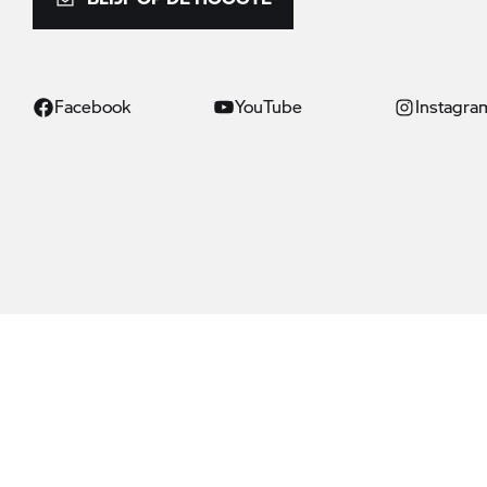
Facebook
YouTube
Instagra
© BMW AG 2026
Let op: alle motorfietsen worden alleen geleverd met de uitrusting die wett
website kunnen ook afwijken of verschillen. Afbeeldingen kunnen optionele