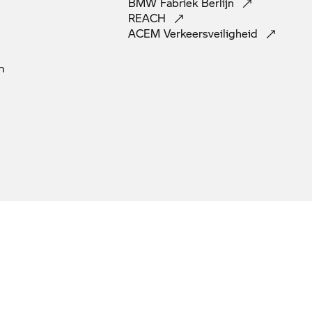
BMW Fabriek
Berlijn
REACH
ACEM
Verkeersveiligheid
m
elijk verplicht is (bijv. reflectoren conform Euro 5-norm). De motorfietsen in de
 extra's bevatten.