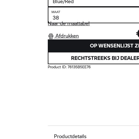
MAAT
Naar de maattabel
Afdrukken
OP WENSENLIJST Z
RECHTSTREEKS BIJ DEALE
Product ID:
76135B5EE76
Productdetails