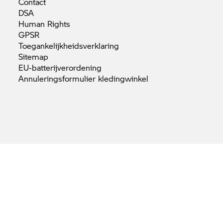
Contact
DSA
Human
Rights
GPSR
Toegankelijkheidsverklaring
Sitemap
EU-batterijverordening
Annuleringsformulier
kledingwinkel
 afbeeldingen en video's op deze