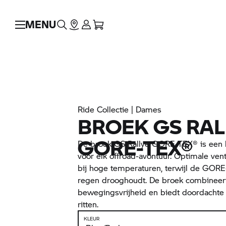
MENU
Ride Collectie | Dames
BROEK GS RAL
GORE-TEX®
De broek GS Rallye GORE-TEX® is een 
voor elk offroad-avontuur. Optimale vent
bij hoge temperaturen, terwijl de GORE-
regen drooghoudt. De broek combineert 
bewegingsvrijheid en biedt doordachte 
ritten.
KLEUR