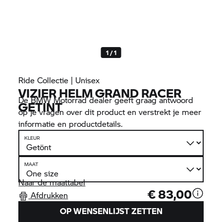
1 / 1
Ride Collectie | Unisex
VIZIER HELM GRAND RACER
De
BMW Motorrad
dealer geeft graag antwoord
GETINT
op je vragen over dit product en verstrekt je meer
informatie en productdetails.
KLEUR
MAAT
Naar de maattabel
€ 83,00
Afdrukken
OP WENSENLIJST ZETTEN