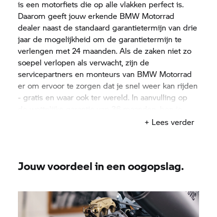
is een motorfiets die op alle vlakken perfect is.
Daarom geeft jouw erkende
BMW Motorrad
dealer naast de standaard garantietermijn van drie
jaar de mogelijkheid om de garantietermijn te
verlengen met 24 maanden. Als de zaken niet zo
soepel verlopen als verwacht, zijn de
servicepartners en monteurs van
BMW Motorrad
er om ervoor te zorgen dat je snel weer kan rijden
- gratis en waar ook ter wereld. In aanvulling op
de wettelijke
garantie
van 36 maanden, ben je
voor slechts € 299,- verzekerd van nog eens 24
+ Lees verder
maanden gratis reparaties in het geval van een
defect voor elke nieuwe BMW motorfiets*. De
weg naar jouw volgende avontuur is vrij en
Jouw voordeel in een oogopslag.
duidelijk.